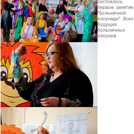
состоялось
первое занятие
"больничной
клоунаде". Всех
будущих
больничных
клоунов