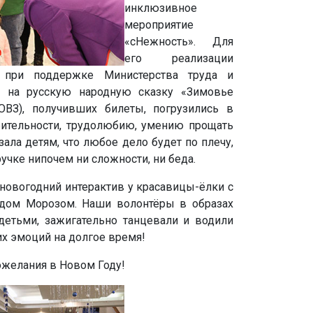
инклюзивное
мероприятие
«сНежность». Для
его реализации
 при поддержке Министерства труда и
ы на русскую народную сказку «Зимовье
ОВЗ), получивших билеты, погрузились в
рительности, трудолюбию, умению прощать
ала детям, что любое дело будет по плечу,
чке нипочем ни сложности, ни беда.
новогодний интерактив у красавицы-ёлки с
дом Морозом. Наши волонтёры в образах
етьми, зажигательно танцевали и водили
их эмоций на долгое время!
ожелания в Новом Году!