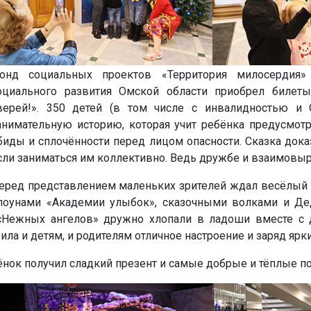
онд социальных проектов «Территория милосердия»
оциального развития Омской области приобрел билет
верей!». 350 детей (в том числе с инвалидностью и 
анимательную историю, которая учит ребёнка предусмот
биды и сплочённости перед лицом опасности. Сказка доказ
сли заниматься им коллективно. Ведь дружбе и взаимовыру
еред представлением маленьких зрителей ждал весёлый 
лоунами «Академии улыбок», сказочными волками и Де
сНежных ангелов» дружно хлопали в ладоши вместе с д
ла и детям, и родителям отличное настроение и заряд ярк
ок получил сладкий презент и самые добрые и тёплые п