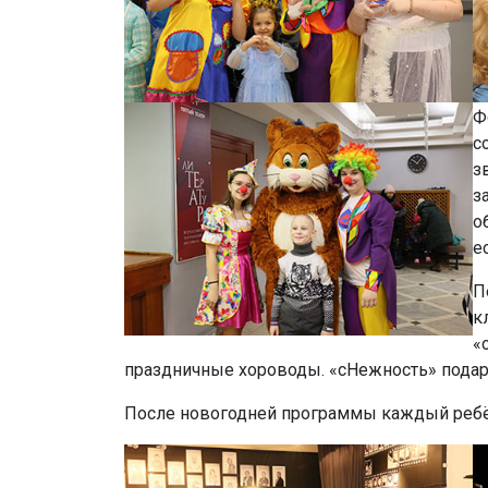
Ф
с
з
з
о
е
П
к
«
праздничные хороводы. «сНежность» подари
После новогодней программы каждый ребён