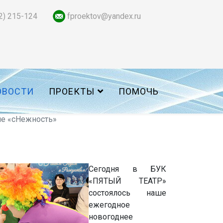
2) 215-124
fproektov@yandex.ru
ОВОСТИ
ПРОЕКТЫ
ПОМОЧЬ
ие «сНежность»
Сегодня в БУК
«ПЯТЫЙ ТЕАТР»
состоялось наше
ежегодное
новогоднее