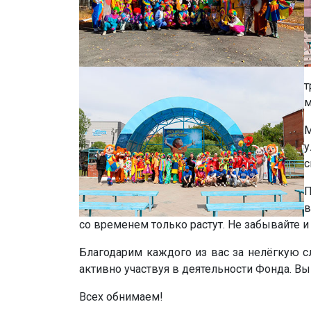
т
м
М
у
с
П
в
со временем только растут. Не забывайте и
Благодарим каждого из вас за нелёгкую сл
активно участвуя в деятельности Фонда. В
Всех обнимаем!