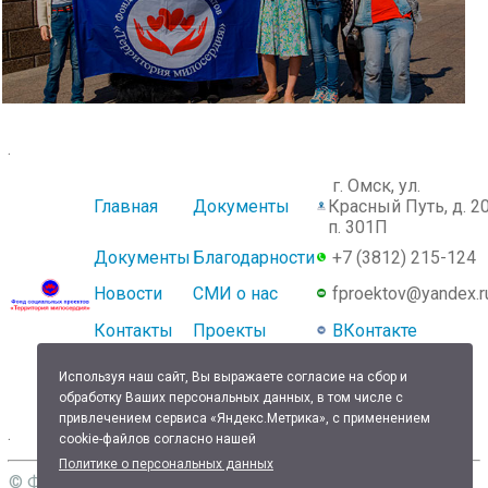
.
г. Омск, ул.
Главная
Документы
Красный Путь, д. 20
п. 301П
Документы
Благодарности
+7 (3812) 215-124
Новости
СМИ о нас
fproektov@yandex.r
Контакты
Проекты
ВКонтакте
Используя наш сайт, Вы выражаете согласие на сбор и
обработку Ваших персональных данных, в том числе с
привлечением сервиса «Яндекс.Метрика», с применением
.
cookie-файлов согласно нашей
Политике о персональных данных
© Фонд социальных проектов