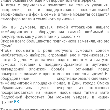
улице оказывают еще и оздоровительный эффект.
А игры с родителями помогают не только улучшить
настроение, но и поддерживают положительный
эмоциональный фон в семье. В такие моменты создаётся
атмосфера тепла и семейного единения.
Как вы думаете, друзья, какой аттракцион нашего
тимбилдингового оборудования самый любимый и
популярный, как у детей, так и у взрослых?
Скорее всего большинство подписчиков заметили, что это
"Сумо".
Чтобы побывать в роли могучего сумоиста совсем
необязательно набирать огромный вес и тренироваться
каждый день — достаточно надеть костюм и вы уже
сумоист, готовый к поединку!Сразиться в шуточной
легендарной японской борьбе - отличный повод
помериться силами и просто весело провести время! На
оборудованной спортивно-развлекательной
тимбилдинговой площадке Фонда, в День города Омска,
образовывались целые очереди из желающих
посоревноваться на нашем необычном татами мате.
Подробный фотоотчет Вы можете увидеть в нашей
группе
ВК.
То и дело были слышны восторженные возгласы, крики и