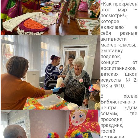
«Как прекрасен
этот мир –
посмотри!»,
которое
включало в
себя разные
активности:
мастер-классы,
выставку
поделок,
концерт от
воспитанников
детских школ
искусств №2,
№3 и №10.
В холле
Библиотечного
центра «Дом
семьи», где
проходил
праздник,
гостей
встречали