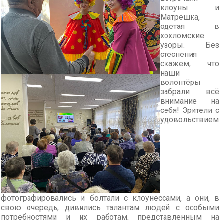
клоуны и
Матрёшка,
одетая в
хохломские
узоры. Без
стеснения
скажем, что
наши
волонтёры
забрали всё
внимание на
себя! Зрители с
удовольствием
фотографировались и болтали с клоунессами, а они, в
свою очередь, дивились талантам людей с особыми
потребностями и их работам, представленным на