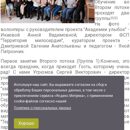
Обучение во
Втором потоке
проходят две
группы!!!!!
На фото -
волонтеры с руководителем проекта "Академии улыбок" -
Икаевой Анной Вадимовной, директором ФСП
"Территория милосердия", куратором проекта -
Дмитриевой Евгении Анатольевны и педагогом - Яной
Патрончик.
Первое занятие Второго потока (Группа 1).Конечно, это
всегда праздник, когда приходит Гость, которому очень
рад! С нами Угрюмов Сергей Викторович - директор
уникального колледжа - «Омский колледж
профессиональных технологий», где инклюзия - не просто
Используя наш сайт, Вы выражаете согласие на сбор и
"хайп" и "слово в тренде" - это образ жизни, где создана
обработку Ваших персональных данных, в том числе с
уникальная комплексная безбарьерная среда.
привлечением сервиса «Яндекс.Метрика», с применением
Сергей Викторович приветствовал волонтеров, начавших
cookie-файлов согласно нашей
обучение больничной клоунаде в "Академии улыбок" и вы
Политике о персональных данных
видите, что был удивлен, как быстро они схватывают
материал. Колледж и Фонд социальных проектов
"Территория милосердия" связывает долгие и надежные
Хорошо
партнерские отношения.