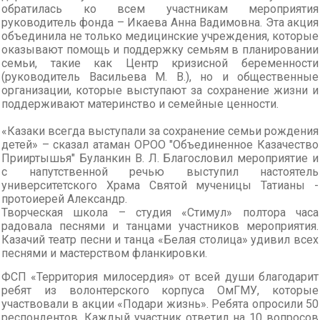
обратилась ко всем участникам мероприятия
руководитель фонда – Икаева Анна Вадимовна. Эта акция
объединила не только медицинские учреждения, которые
оказывают помощь и поддержку семьям в планировании
семьи, такие как Центр кризисной беременности
(руководитель Васильева М. В.), но и общественные
организации, которые выступают за сохранение жизни и
поддерживают материнство и семейные ценности.
«Казаки всегда выступали за сохранение семьи рождения
детей» – сказал атаман ОРОО "Объединенное Казачество
Прииртышья" Буланкин В. Л. Благословил мероприятие и
с напутственной речью выступил настоятель
университетского Храма Святой мученицы Татианы -
протоиерей Александр.
Творческая школа – студия «Стимул» полтора часа
радовала песнями и танцами участников мероприятия.
Казачий театр песни и танца «Белая столица» удивил всех
песнями и мастерством фланкировки.
ФСП «Территория милосердия» от всей души благодарит
ребят из волонтерского корпуса ОмГМУ, которые
участвовали в акции «Подари жизнь». Ребята опросили 50
респондентов. Каждый участник ответил на 10 вопросов