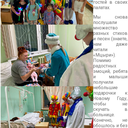
гостей в своих
палатах.
Мы снова
послушали
множество
разных стихов
и песен (знаете,
нам даже
читали
«Мцыри»).
Помимо
радостных
эмоций, ребята
и малыши
получили
небольшие
подарочки к
Новому Году,
чтобы не
скучать в
больнице.
Конечно, не
обошлось и без