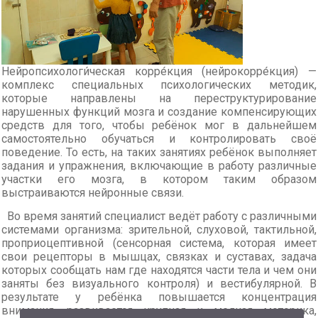
Нейропсихологи́ческая корре́кция (нейрокорре́кция) —
комплекс специальных психологических методик,
которые направлены на переструктурирование
нарушенных функций мозга и создание компенсирующих
средств для того, чтобы ребёнок мог в дальнейшем
самостоятельно обучаться и контролировать своё
поведение. То есть, на таких занятиях ребёнок выполняет
задания и упражнения, включающие в работу различные
участки его мозга, в котором таким образом
выстраиваются нейронные связи.
Во время занятий специалист ведёт работу с различными
системами организма: зрительной, слуховой, тактильной,
проприоцептивной (сенсорная система, которая имеет
свои рецепторы в мышцах, связках и суставах, задача
которых сообщать нам где находятся части тела и чем они
заняты без визуального контроля) и вестибулярной. В
результате у ребёнка повышается концентрация
внимания, развивается крупная и мелкая моторика,