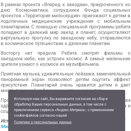
В рамках проекта «Вперед к звездам», приуроченного ко
дню Космонавтики, сотрудники Фонда социальных
проектов «Территория милосердия» приезжают к детям в
подопечные медицинские учреждения с мобильным
планетарием. С помощью специальной программы ребята
попадают в далекий мир звезд и планет, осуществляют
виртуальную прогулку по звездному небу, отправляются
в космическое путешествие к далеким планетам.
Восторгу нет предела. Ребята смотрят фильмы о
звёздном небе, как устроен космос. А самые маленькие
зрители узнают о космосе из мультфильмов.
Приятная музыка, удивительные пейзажи, замечательный
панорамный экран позволяют детям ощутить эффект
присутствия. Планетарий очень нравится детям и дает
много полезной информации для их развития.
Используя наш сайт, Вы выражаете согласие на сбор и
Проект реализуется при поддержке министерства
обработку Ваших персональных данных, в том числе с
здравоохранения Омской области и министерства труда и
привлечением сервиса «Яндекс.Метрика», с применением
социальной защиты Омской области.
cookie-файлов согласно нашей
Источник:
Официальная страница в социальной сети ВК
Политике о персональных данных
Министерства здравоохранения Омской области от 20