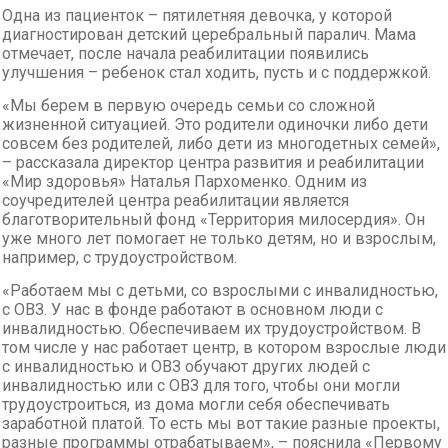
Одна из пациенток – пятилетняя девочка, у которой
диагностирован детский церебральный паралич. Мама
отмечает, после начала реабилитации появились
улучшения – ребенок стал ходить, пусть и с поддержкой.
«Мы берем в первую очередь семьи со сложной
жизненной ситуацией. Это родители одиночки либо дети
совсем без родителей, либо дети из многодетных семей»,
– рассказала директор центра развития и реабилитации
«Мир здоровья» Наталья Пархоменко. Одним из
соучредителей центра реабилитации является
благотворительный фонд «Территория милосердия». Он
уже много лет помогает не только детям, но и взрослым,
например, с трудоустройством.
«Работаем мы с детьми, со взрослыми с инвалидностью,
с ОВЗ. У нас в фонде работают в основном люди с
инвалидностью. Обеспечиваем их трудоустройством. В
том числе у нас работает центр, в котором взрослые люди
с инвалидностью и ОВЗ обучают других людей с
инвалидностью или с ОВЗ для того, чтобы они могли
трудоустроиться, из дома могли себя обеспечивать
заработной платой. То есть мы вот такие разные проекты,
разные программы отрабатываем», – пояснила «Первому