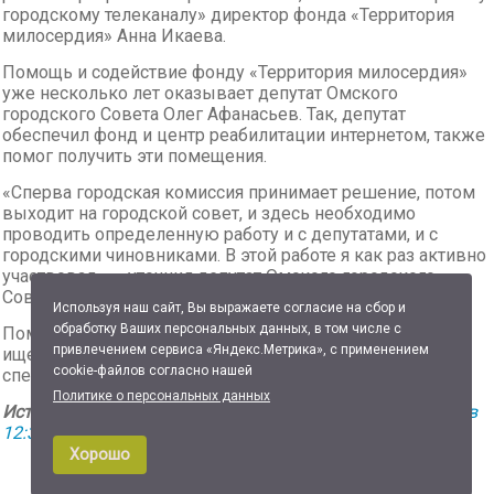
городскому телеканалу» директор фонда «Территория
милосердия» Анна Икаева.
Помощь и содействие фонду «Территория милосердия»
уже несколько лет оказывает депутат Омского
городского Совета Олег Афанасьев. Так, депутат
обеспечил фонд и центр реабилитации интернетом, также
помог получить эти помещения.
«Сперва городская комиссия принимает решение, потом
выходит на городской совет, и здесь необходимо
проводить определенную работу и с депутатами, и с
городскими чиновниками. В этой работе я как раз активно
участвовал», – уточнил депутат Омского городского
Совета Олег Афанасьев.
Используя наш сайт, Вы выражаете согласие на сбор и
обработку Ваших персональных данных, в том числе с
Помочь фонду может любой желающий. Организация
привлечением сервиса «Яндекс.Метрика», с применением
ищет не только спонсоров, но и квалифицированных
cookie-файлов согласно нашей
специалистов по реабилитации.
Политике о персональных данных
Источник:
SuperOmsk.ru. Сетевое издание от 31.03.2022 в
12:32
Хорошо