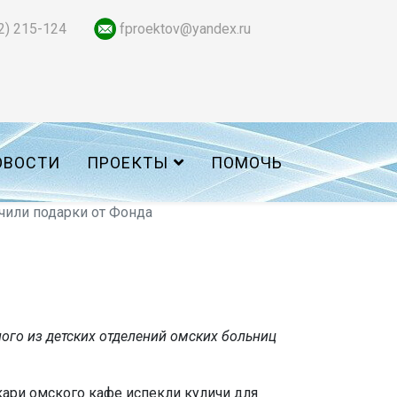
2) 215-124
fproektov@yandex.ru
ОВОСТИ
ПРОЕКТЫ
ПОМОЧЬ
чили подарки от Фонда
ого из детских отделений омских больниц
екари омского кафе испекли куличи для