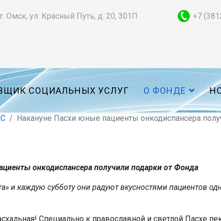
г. Омск, ул. Красный Путь, д. 20, 301П
+7 (381
ВЩИК СОЦИАЛЬНЫХ УСЛУГ
О ФОНДЕ
Н
АС
Накануне Пасхи юные пациенты онкодиспансера полу
пациенты онкодиспансера получили подарки от Фонда
а» и каждую субботу они радуют вкусностями пациентов одн
 пасхальная! Специально к православной и светлой Пасхе п