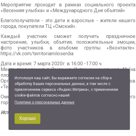
Мероприятие проходит в рамках социального проекта
«Весенняя улыбка» и «Международного Дня объятий»
Благополучатели - это дети и взрослые - жители нашего
города, покупатели ТЦ «Омский».
Каждый участник сможет получить праздничное
настроение, улыбки, объятия, положительные эмоции,
фото участников в альбоме группы «Вконтакте»:
https://vk.com/territoriamiloserdia
Дата и время: 7 марта 2020г. в 16:00 -17:00 ч.
Место проведения: г. Омск, ул. Интернациональная, 43 (на
площади перед ТЦ «Омский»).
Используя наш сайт, Вы выражаете согласие на сбор и
Организатор проекта: Фонд социальных проектов
обработку Ваших персональных данных, в том числе с
«Территория милосердия».
привлечением сервиса «Яндекс.Метрика», с применением
cookie-файлов согласно нашей
Омская ТПП приглашает предпринимателей нашего
города и их семей принять участие в мероприятии.
Политике о персональных данных
Источник:
Сайт Союза «Омская ТПП» от 05.03.2020
Хорошо