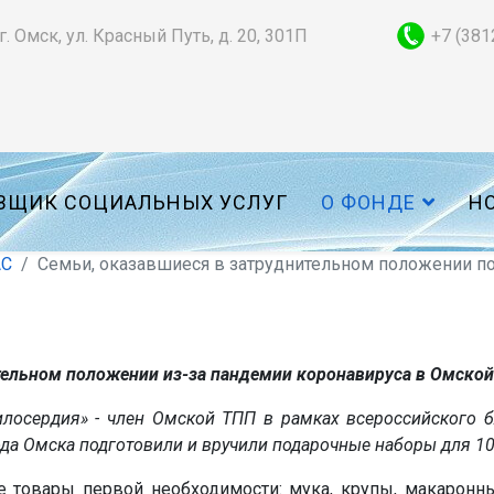
г. Омск, ул. Красный Путь, д. 20, 301П
+7 (381
ВЩИК СОЦИАЛЬНЫХ УСЛУГ
О ФОНДЕ
Н
АС
Семьи, оказавшиеся в затруднительном положении п
тельном положении из-за пандемии коронавируса в Омско
лосердия» - член Омской ТПП в рамках всероссийского бл
да Омска подготовили и вручили подарочные наборы для 10
 товары первой необходимости: мука, крупы, макаронны