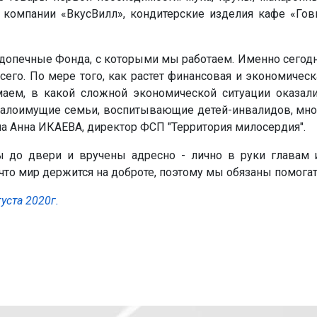
й компании «ВкусВилл», кондитерские изделия кафе «Г
одопечные Фонда, с которыми мы работаем. Именно сегод
сего. По мере того, как растет финансовая и экономическ
аем, в какой сложной экономической ситуации оказали
лоимущие семьи, воспитывающие детей-инвалидов, многод
ла Анна ИКАЕВА, директор ФСП "Территория милосердия".
 до двери и вручены адресно - лично в руки главам 
то мир держится на доброте, поэтому мы обязаны помогать
уста 2020г.