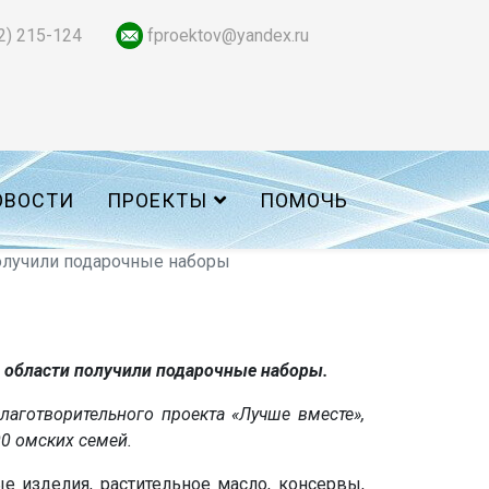
2) 215-124
fproektov@yandex.ru
ОВОСТИ
ПРОЕКТЫ
ПОМОЧЬ
олучили подарочные наборы
й области получили подарочные наборы.
аготворительного проекта «Лучше вместе»,
0 омских семей.
е изделия, растительное масло, консервы,